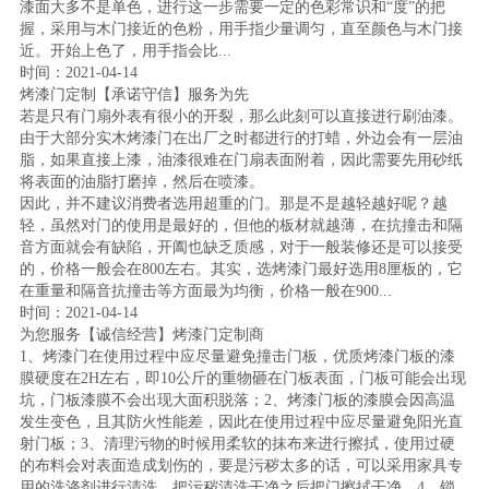
漆面大多不是单色，进行这一步需要一定的色彩常识和“度”的把
握，采用与木门接近的色粉，用手指少量调匀，直至颜色与木门接
近。开始上色了，用手指会比...
时间：2021-04-14
烤漆门定制【承诺守信】服务为先
若是只有门扇外表有很小的开裂，那么此刻可以直接进行刷油漆。
由于大部分实木烤漆门在出厂之时都进行的打蜡，外边会有一层油
脂，如果直接上漆，油漆很难在门扇表面附着，因此需要先用砂纸
将表面的油脂打磨掉，然后在喷漆。
因此，并不建议消费者选用超重的门。那是不是越轻越好呢？越
轻，虽然对门的使用是最好的，但他的板材就越薄，在抗撞击和隔
音方面就会有缺陷，开阖也缺乏质感，对于一般装修还是可以接受
的，价格一般会在800左右。其实，选烤漆门最好选用8厘板的，它
在重量和隔音抗撞击等方面最为均衡，价格一般在900...
时间：2021-04-14
为您服务【诚信经营】烤漆门定制商
1、烤漆门在使用过程中应尽量避免撞击门板，优质烤漆门板的漆
膜硬度在2H左右，即10公斤的重物砸在门板表面，门板可能会出现
坑，门板漆膜不会出现大面积脱落；2、烤漆门板的漆膜会因高温
发生变色，且其防火性能差，因此在使用过程中应尽量避免阳光直
射门板；3、清理污物的时候用柔软的抹布来进行擦拭，使用过硬
的布料会对表面造成划伤的，要是污秽太多的话，可以采用家具专
用的洗涤剂进行清洗，把污秽清洗干净之后把门擦拭干净。4、锁