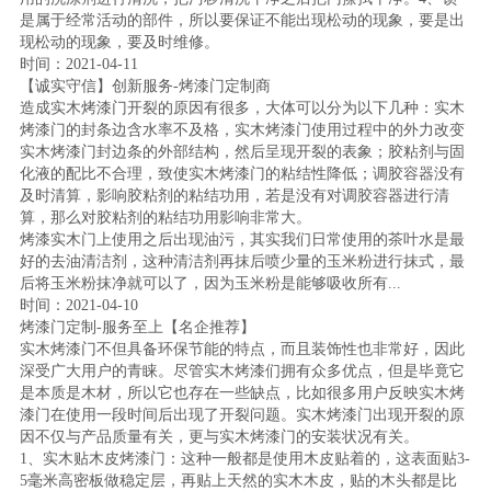
是属于经常活动的部件，所以要保证不能出现松动的现象，要是出
现松动的现象，要及时维修。
时间：2021-04-11
【诚实守信】创新服务-烤漆门定制商
造成实木烤漆门开裂的原因有很多，大体可以分为以下几种：实木
烤漆门的封条边含水率不及格，实木烤漆门使用过程中的外力改变
实木烤漆门封边条的外部结构，然后呈现开裂的表象；胶粘剂与固
化液的配比不合理，致使实木烤漆门的粘结性降低；调胶容器没有
及时清算，影响胶粘剂的粘结功用，若是没有对调胶容器进行清
算，那么对胶粘剂的粘结功用影响非常大。
烤漆实木门上使用之后出现油污，其实我们日常使用的茶叶水是最
好的去油清洁剂，这种清洁剂再抹后喷少量的玉米粉进行抹式，最
后将玉米粉抹净就可以了，因为玉米粉是能够吸收所有...
时间：2021-04-10
烤漆门定制-服务至上【名企推荐】
实木烤漆门不但具备环保节能的特点，而且装饰性也非常好，因此
深受广大用户的青睐。尽管实木烤漆们拥有众多优点，但是毕竟它
是本质是木材，所以它也存在一些缺点，比如很多用户反映实木烤
漆门在使用一段时间后出现了开裂问题。实木烤漆门出现开裂的原
因不仅与产品质量有关，更与实木烤漆门的安装状况有关。
1、实木贴木皮烤漆门：这种一般都是使用木皮贴着的，这表面贴3-
5毫米高密板做稳定层，再贴上天然的实木木皮，贴的木头都是比