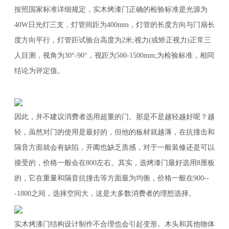
按照国家标准详细规定，实木烤漆门正确的检验标准是光源为
40W日光灯三支，灯管间距为400mm，灯管的长度方向与门扇长
度方向平行，灯管距试验台高度为2米;视力(或矫正视力)正常三
人目测，视角为30°-90°，视距为500-1500mm;为检验标准，相同
结论为评定值。
因此，并不建议消费者选用超重的门。那是不是越轻越好呢？越
轻，虽然对门的使用是最好的，但他的板材就越薄，在抗撞击和
隔音方面就会有缺陷，开阖也缺乏质感，对于一般装修还是可以
接受的，价格一般会在800左右。其实，选烤漆门最好选用8厘板
的，它在重量和隔音抗撞击等方面最为均衡，价格一般在900--
-1800之间，选择空间大，这是大多数消费者的理想选择。
实木烤漆门结构设计制作不合理也会引起变形。木头和其他物体