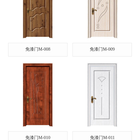
免漆门M-008
免漆门M-009
免漆门M-010
免漆门M-011