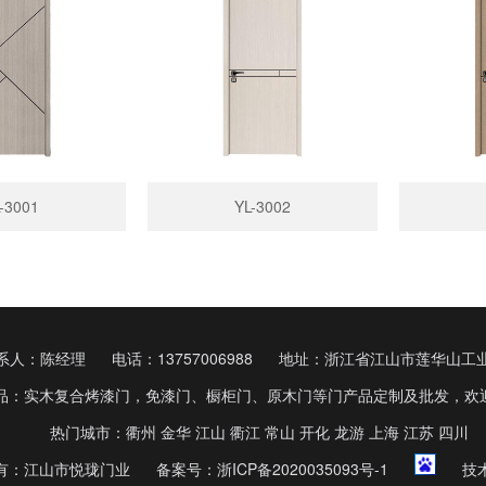
-3001
YL-3002
系人：陈经理
电话：13757006988
地址：浙江省江山市莲华山工
品：实木复合烤漆门，免漆门、橱柜门、原木门等门产品定制及批发，欢
热门城市：衢州 金华 江山 衢江 常山 开化 龙游 上海 江苏 四川
有：江山市悦珑门业
备案号：
浙ICP备2020035093号-1
技