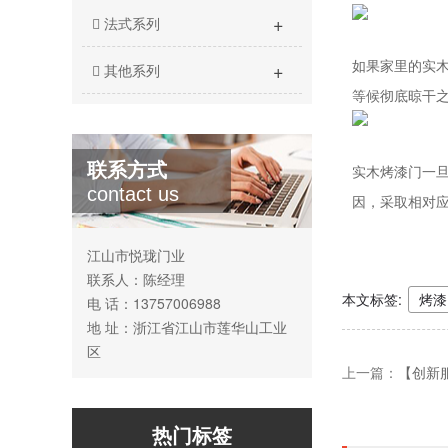
+
法式系列
如果家里的实
+
其他系列
等候彻底晾干
联系方式
实木烤漆门一
contact us
因，采取相对
江山市悦珑门业
联系人：陈经理
本文标签:
烤漆
电 话：13757006988
地 址：浙江省江山市莲华山工业
区
上一篇：
【创新
热门标签