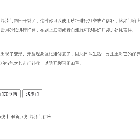
木烤漆门内部开裂了，这时你可以使用砂纸进行打磨或许修补，比如门扇
之后用砂纸进行打磨，在刷上底漆或者面漆就可以很好开裂之处掩盖住。
旦出现了变形、开裂现象就很难修复了，因此日常生活中要注重对它的保
应的措施对其进行补救，以防开裂问题加重。
门定制商
烤漆门
服务】创新服务-烤漆门供应