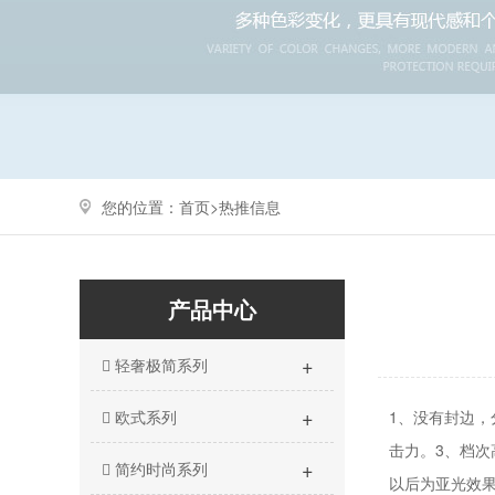
您的位置：
首页>
热推信息
产品中心
+
轻奢极简系列
+
欧式系列
1、没有封边
击力。3、档
+
简约时尚系列
以后为亚光效果