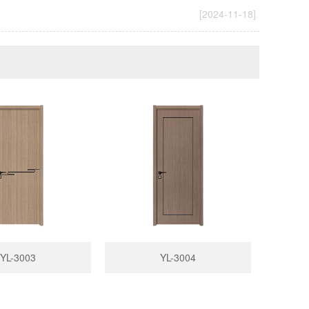
[2024-11-18]
YL-3003
YL-3004