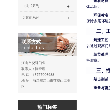
查看材质
+
法式系列
体品质。
环保标准
+
其他系列
保障家居环境
二、
烤漆工艺
联系方式
以通过观察门
contact us
细节处理
等瑕疵。
江山市悦珑门业
联系人：陈经理
三、
电 话：13757006988
敲击测试
地 址：浙江省江山市莲华山工业
区
重量与密
热门标签