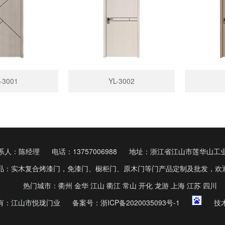
-3001
YL-3002
系人：陈经理
电话：13757006988
地址：浙江省江山市莲华山工
品：实木复合烤漆门，免漆门、橱柜门、原木门等门产品定制及批发，欢
热门城市：衢州 金华 江山 衢江 常山 开化 龙游 上海 江苏 四川
有：江山市悦珑门业
备案号：
浙ICP备2020035093号-1
技