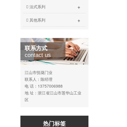
+
法式系列
+
其他系列
联系方式
contact us
江山市悦珑门业
联系人：陈经理
电 话：13757006988
地 址：浙江省江山市莲华山工业
区
热门标签